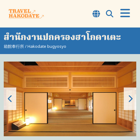
สำนักงานปกครองฮาโกดาเตะ
เกี่ยวกับฮาโกดาเตะ
箱館奉行所 / Hakodate bugyosyo
7 สิ่งยอดนิยม
คอร์ส
สัมผัส
จุดชมวิว
ข้อมูล
เคล็ดลับการเดินทาง