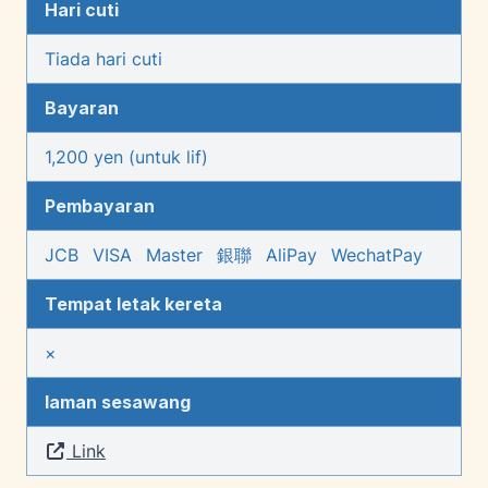
Hari cuti
Tiada hari cuti
Bayaran
1,200 yen (untuk lif)
Pembayaran
JCB
VISA
Master
銀聯
AliPay
WechatPay
Tempat letak kereta
×
laman sesawang
Link