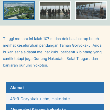
Tinggi menara ini ialah 107 m dan dek balai cerap boleh
melihat keseluruhan pandangan Taman Goryokaku. Anda
bukan sahaja dapat melihat kubu berbentuk bintang yang
cantik tetapi juga Gunung Hakodate, Selat Tsugaru dan
banjaran gunung Yokotsu.
Alamat
43-9 Goryokaku-cho, Hakodate
Akses dari Stesen Hakodate