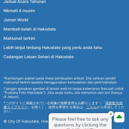
Jadual Acara Tahunan
Nikmati 4 musim
Jomon World
Membeli-belah di Hakodate
Maklumat terkini
Lebih lanjut tentang Hakodate yang perlu anda tahu
Cadangan Laluan Sehari di Hakodate
*Kandungan adalah pada masa pembuatan artikel. Sila sahkan sendiri
maklumat terkini apabila menggunakan kemudahan dan perkhidmatan.
*Jangan gunakan gambar di laman web ini tanpa kebenaran (kecuali untuk
"Pustaka Foto Hakodate"). Jika anda mahu, sila memohon dari sini (hanya
di Jepun).
*このサイトに掲載されている画像の無断使用をお断りします（「
函館観光画
像ライブラリー
」を除く）。使用を希望する場合は、
こちら
から申請してくだ
さい。
© City Of Hakodate, Hokkaido, Japan