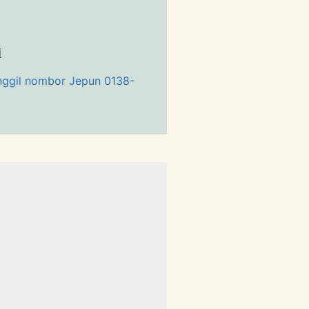
i
nggil nombor Jepun 0138-