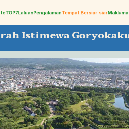
ate
TOP7
Laluan
Pengalaman
Tempat Bersiar-siar
Makluma
arah Istimewa Goryokak