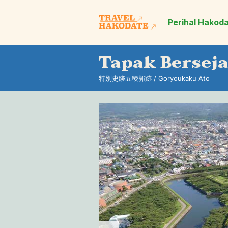
Perihal Hakod
Tapak Bersej
特別史跡五稜郭跡 / Goryoukaku Ato