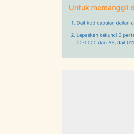
Untuk memanggil d
Dail kod capaian dailan 
Lepaskan kekunci 0 pert
00-0000 dari AS, dail 01