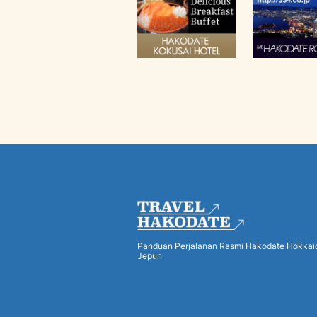
Panduan Perjalanan Rasmi Hakodate Hokkai
Jepun