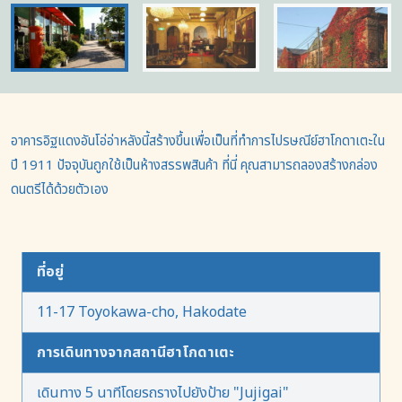
อาคารอิฐแดงอันโอ่อ่าหลังนี้สร้างขึ้นเพื่อเป็นที่ทำการไปรษณีย์ฮาโกดาเตะใน
ปี 1911 ปัจจุบันถูกใช้เป็นห้างสรรพสินค้า ที่นี่ คุณสามารถลองสร้างกล่อง
ดนตรีได้ด้วยตัวเอง
ที่อยู่
11-17 Toyokawa-cho, Hakodate
การเดินทางจากสถานีฮาโกดาเตะ
เดินทาง 5 นาทีโดยรถรางไปยังป้าย "Jujigai"