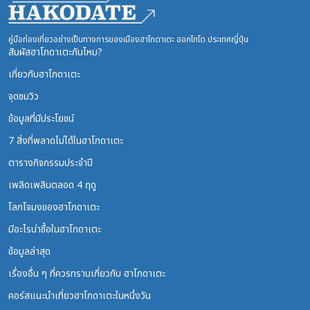
คู่มือท่องเที่ยวอย่างเป็นทางการของเมืองฮาโกดาเตะ ฮอกไกโด ประเทศญี่ปุ่น
สัมผัสฮาโกดาเตะกันไหม?
เกี่ยวกับฮาโกดาเตะ
จุดชมวิว
ข้อมูลที่มีประโยชน์
7 สิ่งที่พลาดไม่ได้ในฮาโกดาเตะ
ตารางกิจกรรมประจำปี
เพลิดเพลินตลอด 4 ฤดู
โลกโจมงของฮาโกดาเตะ
มีอะไรน่าซื้อในฮาโกดาเตะ
ข้อมูลล่าสุด
เรื่องอื่น ๆ ที่ควรทราบเกี่ยวกับ ฮาโกดาเตะ
คอร์สแนะนำเที่ยวฮาโกดาเตะในหนึ่งวัน