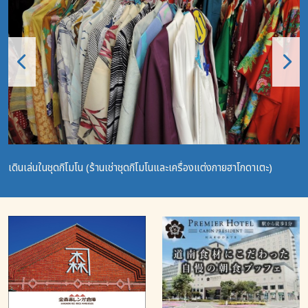
เดินเล่นในชุดกิโมโน (ร้านเช่าชุดกิโมโนและเครื่องแต่งกายฮาโกดาเตะ)
ฮ