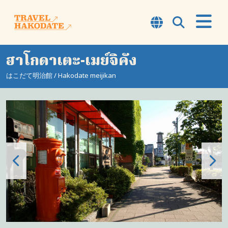
ฮาโกดาเตะ-เมย์จิคัง
เกี่ยวกับฮาโกดาเตะ
はこだて明治館 / Hakodate meijikan
7 สิ่งยอดนิยม
คอร์ส
สัมผัส
จุดชมวิว
ข้อมูล
เคล็ดลับการเดินทาง