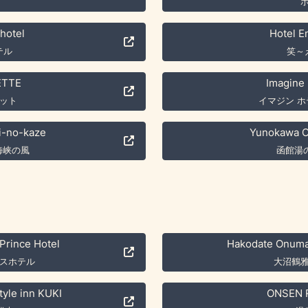
hotel
Hotel E
テル
笑～
ETTE
Imagine 
ット
イマジン 
-no-kaze
Yunokawa O
 海峡の風
函館湯
rince Hotel
Hakodate Onuma
スホテル
大沼鶴
tyle inn KUKI
ONSEN 