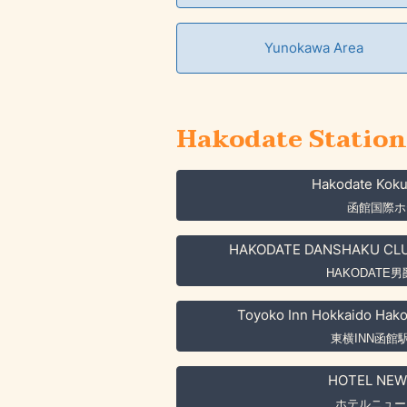
Yunokawa Area
Hakodate Station
Hakodate Koku
函館国際ホ
HAKODATE DANSHAKU CLU
HAKODATE
Toyoko Inn Hokkaido Hak
東横INN函館
HOTEL NEW
ホテルニュー