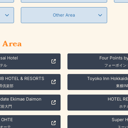
Other Area
 Area
sai Hotel
Four Points b
テル
フォーポイン
B HOTEL & RESORTS
Toyoko Inn Hokkaid
男爵倶楽部
東横I
odate Ekimae Daimon
HOTEL R
駅前大門
ホテ
 OHTE
Super H
オーテ
スー