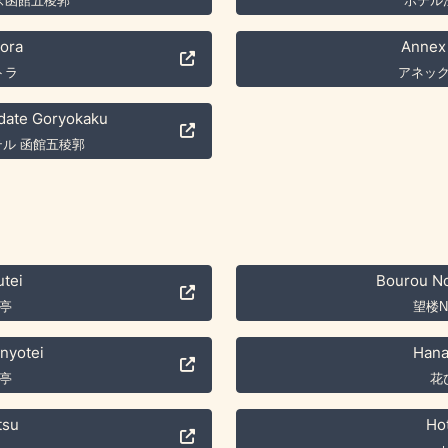
ズ函館五稜郭
ホテル
tora
Annex 
トラ
アネッ
odate Goryokaku
ル 函館五稜郭
tei
Bourou N
亭
望楼N
nyotei
Hana
亭
花
tsu
Ho