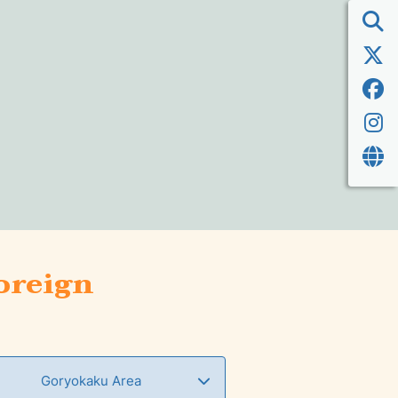
foreign
Goryokaku Area