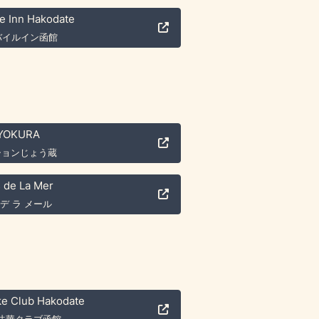
e Inn Hakodate
バイルイン函館
YOKURA
ションじょう蔵
 de La Mer
 デ ラ メール
ke Club Hakodate