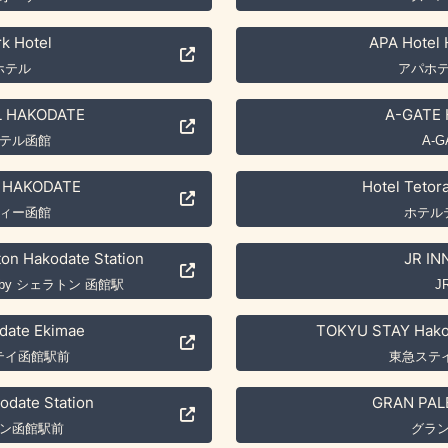
k Hotel
APA Hotel
ホテル
アパホ
 HAKODATE
A-GATE 
テル函館
A-G
 HAKODATE
Hotel Tetor
ィー函館
ホテル
ton Hakodate Station
JR IN
by シェラトン 函館駅
J
odate Ekimae
TOKYU STAY Hakod
テイ函館駅前
東急ステ
date Station
GRAN PAL
ン函館駅前
グラ