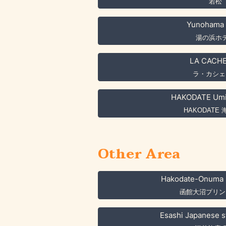
若松
Yunohama 
湯の浜ホ
LA CACH
ラ・カシェ
HAKODATE Umi
HAKODATE
Other Area
Hakodate-Onuma P
函館大沼プリン
Esashi Japanese s