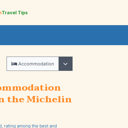
n
Travel Tips
Accommodation
commodation
n the Michelin
, rating among the best and