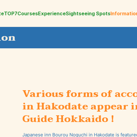
te
TOP7
Courses
Experience
Sightseeing Spots
Informatio
ion
Various forms of ac
in Hakodate appear i
Guide Hokkaido !
Japanese inn Bourou Noguchi in Hakodate is featured