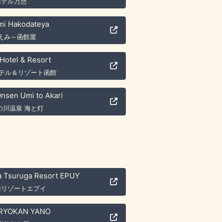
ホテル万惣
mi Hakodateya
えみ～函館屋
Hotel & Resort
ホテル＆リゾート函館
nsen Umi to Akari
の川温泉 海と灯
 Tsuruga Resort EPUY
雅リゾートエプイ
RYOKAN YANO