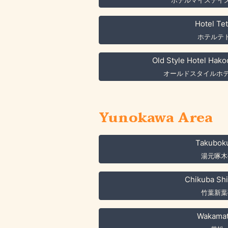
ホテルマイステイ
Hotel Te
ホテルテ
Old Style Hotel Hak
オールドスタイルホテ
Yunokawa Area
Takuboku
湯元啄木
Chikuba Shi
竹葉新葉
Wakama