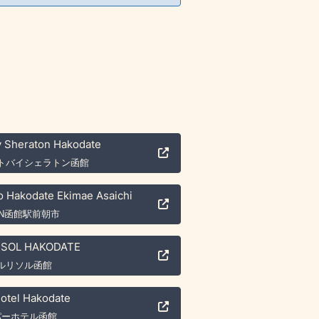
y Sheraton Hakodate
トバイシェラトン函館
o Hakodate Ekimae Asaichi
NN函館駅前朝市
ESOL HAKODATE
ルリソル函館
otel Hakodate
パーホテル函館