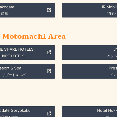
akodate
JR Mobil
L 函館
JRモ
d Motomachi Area
THE SHARE HOTELS
J
SHARE HOTELS
ペン
Resort & Spa
Pres
 リゾート＆スパ
プレ
date Goryokaku
Hotel Hok