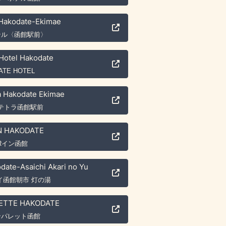
 Hakodate-Ekimae
テル〈函館駅前〉
Hotel Hakodate
ATE HOTEL
a Hakodate Ekimae
テトラ函館駅前
N HAKODATE
Rイン函館
ate-Asaichi Akari no Yu
イ函館朝市 灯の湯
ETTE HAKODATE
ンパレット函館