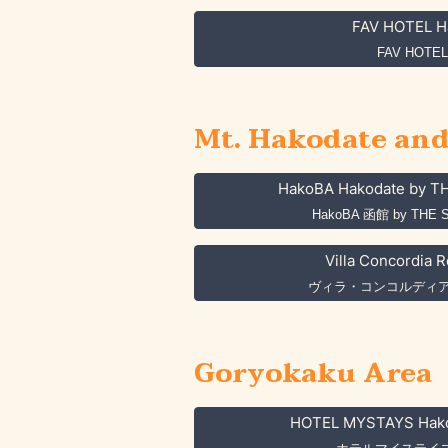
FAV HOTEL H
FAV HOTE
Mt. Hakodate an
HakoBA Hakodate by 
HakoBA 函館 by THE 
Villa Concordia 
ヴィラ・コンコルディア
Goryokaku Area
HOTEL MYSTAYS Hako