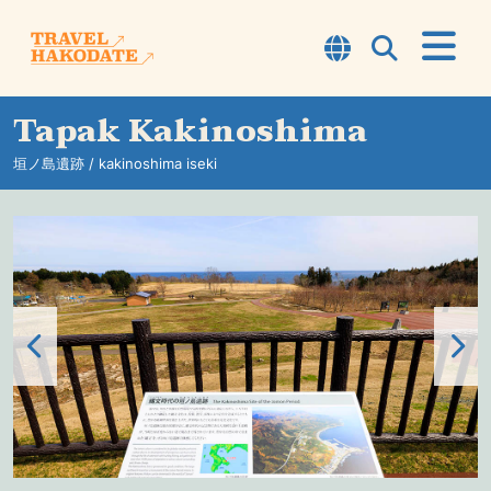
Tapak Kakinoshima
Perihal Hakodate
垣ノ島遺跡 / kakinoshima iseki
TOP7
Laluan
Pengalaman
Tempat Bersiar-siar
Maklumat
Petua Perjalanan