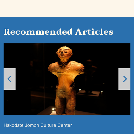
Recommended Articles
Hakodate Jomon Culture Center
P
C