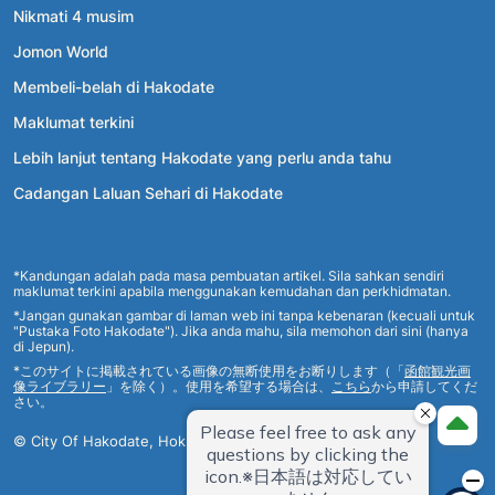
Nikmati 4 musim
Jomon World
Membeli-belah di Hakodate
Maklumat terkini
Lebih lanjut tentang Hakodate yang perlu anda tahu
Cadangan Laluan Sehari di Hakodate
*Kandungan adalah pada masa pembuatan artikel. Sila sahkan sendiri
maklumat terkini apabila menggunakan kemudahan dan perkhidmatan.
*Jangan gunakan gambar di laman web ini tanpa kebenaran (kecuali untuk
"Pustaka Foto Hakodate"). Jika anda mahu, sila memohon dari sini (hanya
di Jepun).
*このサイトに掲載されている画像の無断使用をお断りします（「
函館観光画
像ライブラリー
」を除く）。使用を希望する場合は、
こちら
から申請してくだ
さい。
© City Of Hakodate, Hokkaido, Japan