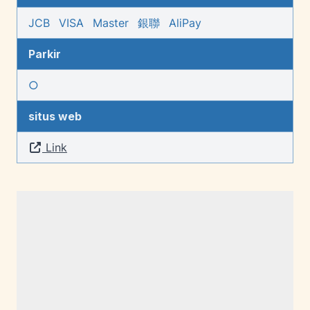
JCB
VISA
Master
銀聯
AliPay
Parkir
○
situs web
Link