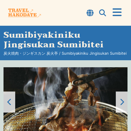
Sumibiyakiniku
Tentang Hakodate
Jingisukan Sumibitei
TOP7
炭火焼肉・ジンギスカン 炭火亭 / Sumibiyakiniku Jingisukan Sumibitei
Kursus
Petualangan
Lokasi Jalan-jalan
Informasi
Tips Perjalanan