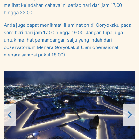
melihat keindahan cahaya ini setiap hari dari jam 17.00
hingga 22.00.
Anda juga dapat menikmati illumination di Goryokaku pada
sore hari dari jam 17.00 hingga 19.00. Jangan lupa juga
untuk melihat pemandangan salju yang indah dari
observatorium Menara Goryokaku! (Jam operasional
menara sampai pukul 18:00)