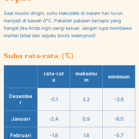
Saat musim dingin, suhu Hakodate di malam hari turun
menjadi di bawah 0°C. Pakailah pakaian berlapis yang
hangat jika Anda ingin pergi keluar. Jangan lupa membawa
mantel tebal dan sepatu boots waterproof.
Suhu rata-rata（℃）
rata-rat
maksimu
minimum
a
m
Desembe
-0.1
3.2
-3.6
r
Januari
-2.4
0.9
-6.0
Februari
-1.8
1.8
-5.7