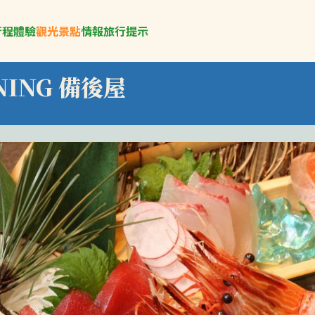
行程
體驗
觀光景點
情報
旅行提示
NING 備後屋