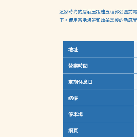
這家時尚的居酒屋距離五稜郭公園前電
下。使用當地海鮮和蔬菜烹製的新感
地址
營業時間
定期休息日
結帳
停車場
網頁