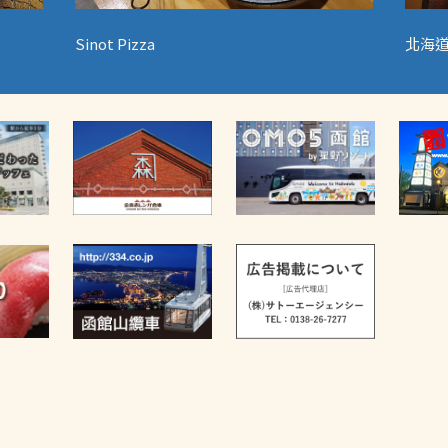
Sinot Pizza
北海