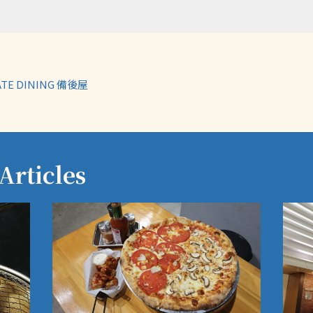
TE DINING 備後屋
rticles