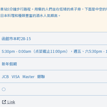
車站5分鐘步行路程。用餐的人們坐在低矮的桌子旁，下面是中空的
覺日本料理和種類豐富的酒水人氣頗高。
函館市本町28-15
5:30pm - 0:00am（点菜截止11:00pm），週五、六5:30pm -
新年假期
JCB
VISA
Master
銀聯
○
Link