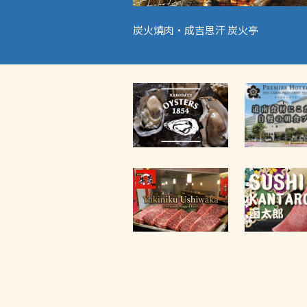
炭火燒肉・成吉思汗 炭火亭