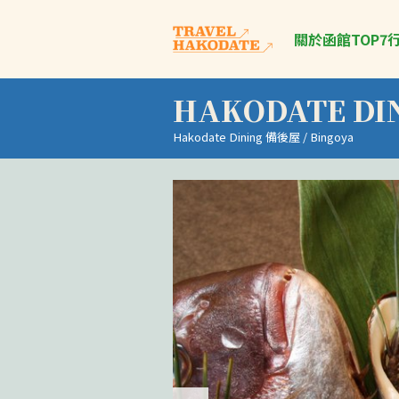
關於函館
TOP7
HAKODATE DI
Hakodate Dining 備後屋 / Bingoya