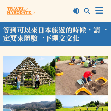
等到可以來日本旅遊的時候，請一
關於函館
定要來體驗一下繩文文化
TOP7
行程
體驗
觀光景點
情報
旅行提示