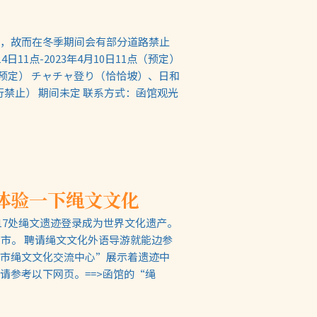
，故而在冬季期间会有部分道路禁止
日11点-2023年4月10日11点（预定）
10点（预定） チャチャ登り（恰恰坡）、日和
行禁止） 期间未定 联系方式：函馆观光
体验一下绳文文化
计17处绳文遗迹登录成为世界文化遗产。
市。 聘请绳文文化外语导游就能边参
市绳文文化交流中心”展示着遗迹中
请参考以下网页。==>函馆的“绳