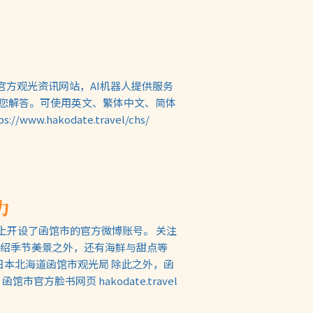
立的官方观光资讯网站，AI机器人提供服务
I会为您解答。可使用英文、繁体中文、简体
.hakodate.travel/chs/
力
”上开设了函馆市的官方微博账号。 关注
绍季节美景之外，还有海鲜与甜点等
日本北海道函馆市观光局 除此之外，函
方脸书网页 hakodate.travel