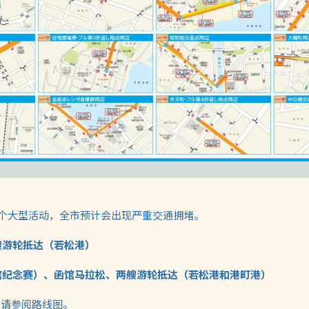
多个大型活动，全市预计会出现严重交通拥堵。
艘游轮抵达（若松港）
函馆纪念赛）、函馆马拉松、两艘游轮抵达（若松港和港町港）
，请参阅路线图。