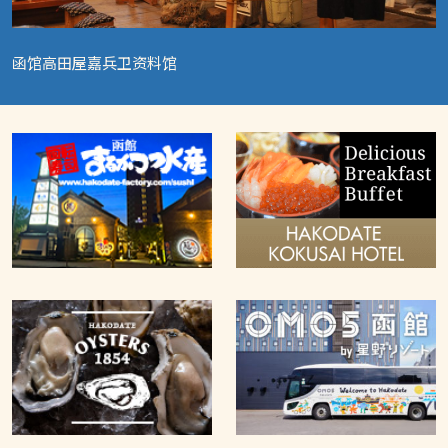
函馆高田屋嘉兵卫资料馆
L