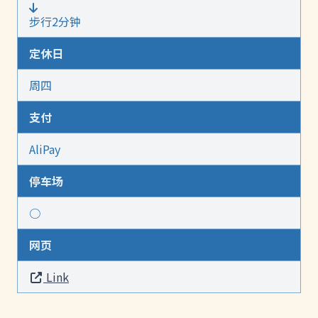
步行2分钟
定休日
周四
支付
AliPay
停车场
○
网页
Link