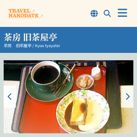
茶房 旧茶屋亭
函馆概要
茶房 旧茶屋亭 / Kyuu tyayatei
TOP7
行程
体验
观光景点
资讯
旅行提示