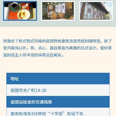
将融合了和式西式风格的函馆特色建筑改造而成的咖啡馆。除了
室内装饰以外。茶、点心、器皿等皆为典雅的日式设计。爱好茶
道的店主人所冲泡的抹茶远近闻名。
地址
函馆市末广町14-28
函馆站始发的交通指南
乘有轨电车5分钟到“十字街”车站下车