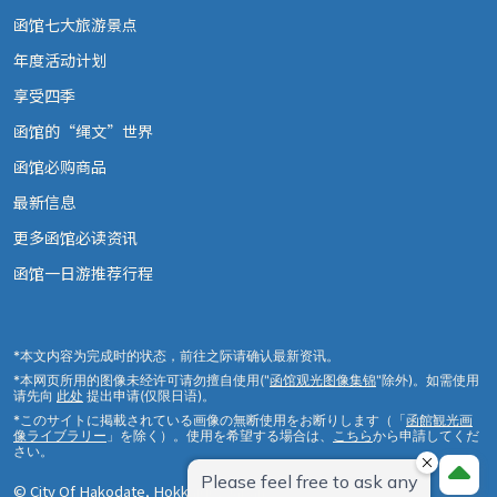
函馆七大旅游景点
年度活动计划
享受四季
函馆的“绳文”世界
函馆必购商品
最新信息
更多函馆必读资讯
函馆一日游推荐行程
*本文内容为完成时的状态，前往之际请确认最新资讯。
*本网页所用的图像未经许可请勿擅自使用("
函馆观光图像集锦
"除外)。如需使用
请先向
此处
提出申请(仅限日语)。
*このサイトに掲載されている画像の無断使用をお断りします（「
函館観光画
像ライブラリー
」を除く）。使用を希望する場合は、
こちら
から申請してくだ
さい。
© City Of Hakodate, Hokkaido, Japan