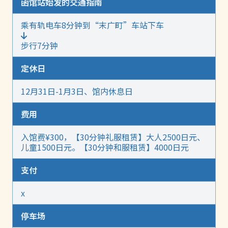
函馆站始发的交通指南
乘有轨电车8分钟到“末广町”车站下车
步行7分钟
定休日
12月31日-1月3日、馆内休息日
费用
入馆费¥300，【30分钟礼服租赁】大人2500日元、
儿童1500日元。【30分钟和服租赁】4000日元
支付
x
停车场