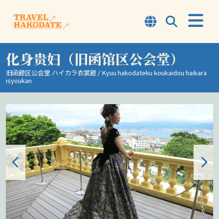
化身贵妇（旧函馆区公会堂）
函馆概要
旧函館区公会堂 ハイカラ衣裳館 / Kyuu hakodateku koukaidou haikara
TOP7
isyoukan
行程
体验
观光景点
资讯
旅行提示